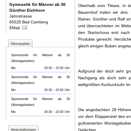
Gymnastik für Männer ab 30
Oberhalb vom Titisee, in 
Günther Eichhorn
Bauernhof trafen wir drei
Jahnstrasse
Rainer, Günther und Ralf si
65520 Bad Camberg
und übernachteten im Weber
EMail:
den Startschuss erst nach
Produkte gereicht. Herzlich
Übungsplan
gleich einigen Buben anget
Sportstunde für Männer ab 30
(Montagsbuben)
Mo.
20:30
-
22:00
Uhr
Aufgrund der doch sehr gr
Sportstunde für Männer ab 30
Nachgang als doch sehr pos
(Montagsbuben)
weltgrößten Kuckucksuhr im 
Mo.
20:30
-
22:00
Uhr
Sportstunde für Männer ab 30
(Montagsbuben)
Die angedachten 28 Höhenm
Mo.
20:30
-
22:00
Uhr
vor dem Etappenziel des ers
guttrainierten Montagsbub
Gelächter.
Veranstaltungen