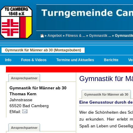
»
Angebot
»
Fitness & ...
»
Gymnastik ...
» Gymnastik 
Gymnastik für Männer ab 30 (Montagsbuben)
Info
Fotos & Videos
Termine und Aktuelles
Berichte
Ve
Gymnastik für M
Ansprechpartner
Gymnastik für Männer ab 30
Thomas Kern
Gymnastik für Männer ab 30
Jahnstrasse
Eine Genusstour durch d
65520 Bad Camberg
EMail:
Wer die Schönheiten des Sc
zu erkunden. Hier erlebt 
Spaß an Leben und Geselligk
Ansprechpartner