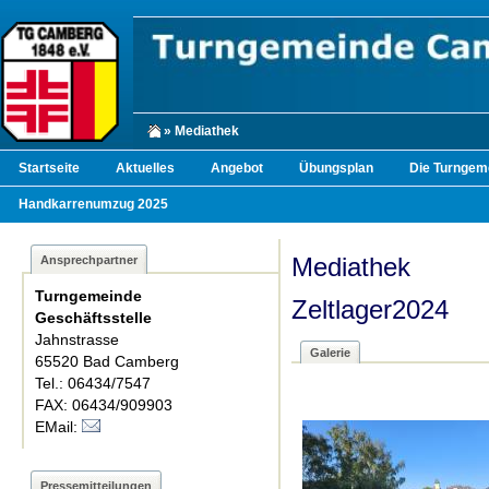
» Mediathek
Startseite
Aktuelles
Angebot
Übungsplan
Die Turngem
Handkarrenumzug 2025
Mediathek
Ansprechpartner
Turngemeinde
Zeltlager2024
Geschäftsstelle
Jahnstrasse
Galerie
65520 Bad Camberg
Tel.: 06434/7547
FAX: 06434/909903
EMail:
Pressemitteilungen