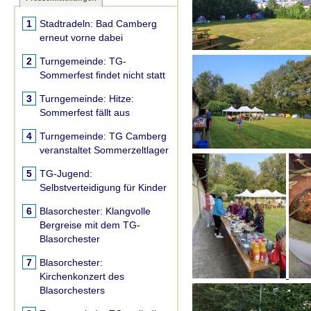
1
Stadtradeln:
Bad Camberg
erneut vorne dabei
2
Turngemeinde:
TG-
Sommerfest findet nicht statt
3
Turngemeinde:
Hitze:
Sommerfest fällt aus
4
Turngemeinde:
TG Camberg
veranstaltet Sommerzeltlager
5
TG-Jugend:
Selbstverteidigung für Kinder
6
Blasorchester:
Klangvolle
Bergreise mit dem TG-
Blasorchester
7
Blasorchester:
Kirchenkonzert des
Blasorchesters