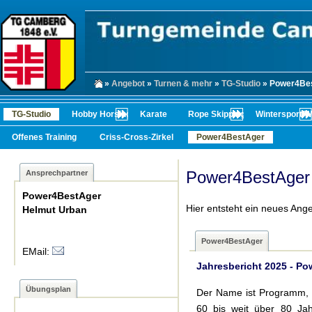
»
Angebot
»
Turnen & mehr
»
TG-Studio
» Power4Be
TG-Studio
Hobby Horsing
Karate
Rope Skipping
Wintersport/
Offenes Training
Criss-Cross-Zirkel
Power4BestAger
Power4BestAger
Ansprechpartner
Power4BestAger
Hier entsteht ein neues Ang
Helmut Urban
Power4BestAger
EMail:
Jahresbericht 2025 - Po
Übungsplan
Der Name ist Programm, d
60 bis weit über 80 Ja