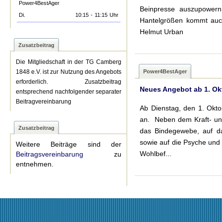
Power4BestAger
Beinpresse auszupowern
Di.
10:15
-
11:15
Uhr
Hantelgrößen kommt auch 
Helmut Urban
Zusatzbeitrag
Die Mitgliedschaft in der TG Camberg
Power4BestAger
1848 e.V. ist zur Nutzung des Angebots
erforderlich. Zusatzbeitrag
Neues Angebot ab 1. Ok
entsprechend nachfolgender separater
Beitragvereinbarung
Ab Dienstag, den 1. Okto
an. Neben dem Kraft- und
Zusatzbeitrag
das Bindegewebe, auf da
sowie auf die Psyche und 
Weitere Beiträge sind der
Wohlbef...
Beitragsvereinbarung
zu
entnehmen.