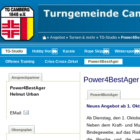
»
Angebot
»
Turnen & mehr
»
TG-Studio
» Power4Be
TG-Studio
Hobby Horsing
Karate
Rope Skipping
Wintersport/
Offenes Training
Criss-Cross-Zirkel
Power4BestAger
Power4BestAger
Ansprechpartner
Power4BestAger
Helmut Urban
Power4BestAger
Neues Angebot ab 1. Okt
EMail:
Ab Dienstag, den 1. Oktobe
Neben dem Kraft- und Musk
Übungsplan
Bindegewebe, auf das Risi
die Psyche und die geis