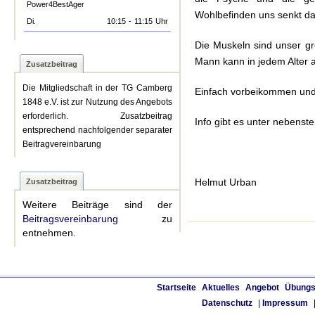
Power4BestAger
Wohlbefinden uns senkt d
Di.
10:15
-
11:15
Uhr
Die Muskeln sind unser g
Mann kann in jedem Alter
Zusatzbeitrag
Die Mitgliedschaft in der TG Camberg
Einfach vorbeikommen und
1848 e.V. ist zur Nutzung des Angebots
erforderlich. Zusatzbeitrag
Info gibt es unter nebens
entsprechend nachfolgender separater
Beitragvereinbarung
Helmut Urban
Zusatzbeitrag
Weitere Beiträge sind der
Beitragsvereinbarung
zu
entnehmen.
Startseite
Aktuelles
Angebot
Übungs
Datenschutz
|
Impressum