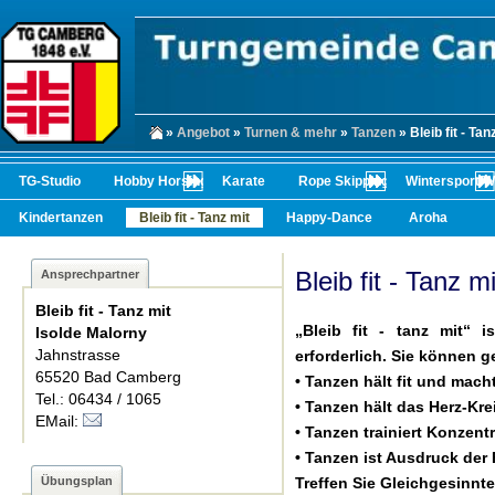
»
Angebot
»
Turnen & mehr
»
Tanzen
» Bleib fit - Tan
TG-Studio
Hobby Horsing
Karate
Rope Skipping
Wintersport/
Kindertanzen
Bleib fit - Tanz mit
Happy-Dance
Aroha
Bleib fit - Tanz mi
Ansprechpartner
Bleib fit - Tanz mit
„Bleib fit - tanz mit“ i
Isolde Malorny
Jahnstrasse
erforderlich. Sie können 
65520 Bad Camberg
• Tanzen hält fit und mach
Tel.: 06434 / 1065
• Tanzen hält das Herz-Kr
EMail:
• Tanzen trainiert Konzent
• Tanzen ist Ausdruck der
Übungsplan
Treffen Sie Gleichgesinnte