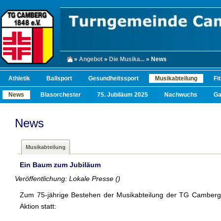
»
Angebot
»
Die Musika...
» News
Athletik
Ballsport
Gesundheitssport
Musikabteilung
Fi
News
Blasorchester
75. Jubiläum 2025
Nachwuchs
Ga
News
Musikabteilung
Ein Baum zum Jubiläum
Veröffentlichung: Lokale Presse ()
Zum 75-jährige Bestehen der Musikabteilung der TG Camberg
Aktion statt: