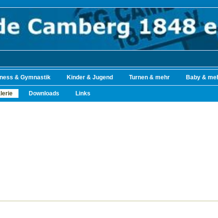
tness & Gymnastik
Kinder & Jugend
Turnen & mehr
Baby & me
lerie
Downloads
Links