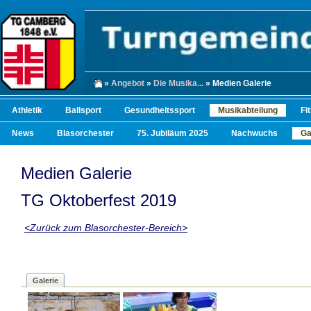
»
Angebot
»
Die Musika...
» Medien Galerie
Athletik
Ballsport
Gesundheitssport
Musikabteilung
Fi
News
Blasorchester
75. Jubiläum 2025
Nachwuchs
Ga
Medien Galerie
TG Oktoberfest 2019
<Zurück zum Blasorchester-Bereich>
Galerie