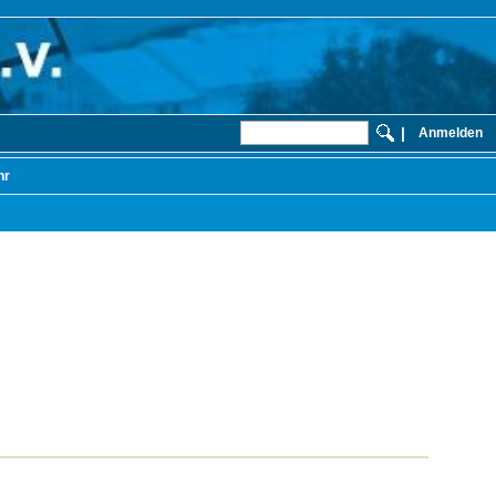
|
Anmelden
hr