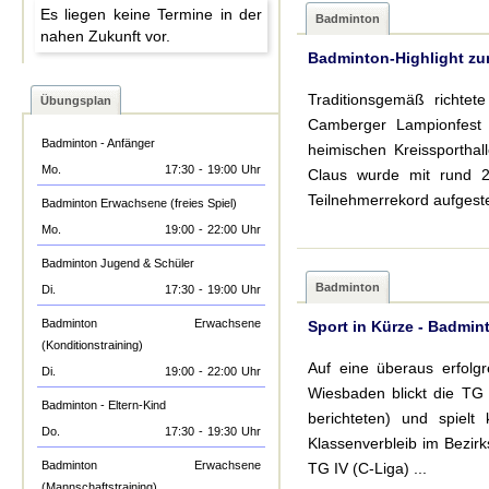
Es liegen keine Termine in der
Badminton
nahen Zukunft vor.
Badminton-Highlight zu
Traditionsgemäß richte
Übungsplan
Camberger Lampionfest 
Badminton - Anfänger
heimischen Kreissportha
Mo.
17:30
-
19:00
Uhr
Claus wurde mit rund 2
Teilnehmerrekord aufgestel
Badminton Erwachsene (freies Spiel)
Mo.
19:00
-
22:00
Uhr
Badminton Jugend & Schüler
Badminton
Di.
17:30
-
19:00
Uhr
Badminton Erwachsene
Sport in Kürze - Badmint
(Konditionstraining)
Auf eine überaus erfolg
Di.
19:00
-
22:00
Uhr
Wiesbaden blickt die TG 
Badminton - Eltern-Kind
berichteten) und spielt
Do.
17:30
-
19:30
Uhr
Klassenverbleib im Bezirk
Badminton Erwachsene
TG IV (C-Liga) ...
(Mannschaftstraining)