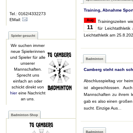
Training, Abnahme Sport
Tel.: 0162/4332273
EMail:
Aug
Trainingszeiten w
11
für Leichtatlhlet
Leichtathletik am 25.8.20
Spieler gesucht
Wir suchen immer
neue Spielerinnen
und Spieler für alle
Badminton
unserer
Mannschaften.
Camberg steht nach sch
Sprecht uns
Abschlusspieltag vor he
einfach an oder
schickt direkt von
ist abgeschlossen. Auch
hier
eine Nachricht
Mannschaften zu ihrem le
an uns.
gab es also einen großen 
sucht. Einzige Aus...
Badminton-Shop
Badminton