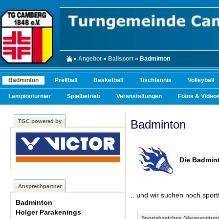
»
Angebot
»
Ballsport
» Badminton
Badminton
Prellball
Basketball
Tischtennis
Volleyball
Lampionturnier
Spielbetrieb
Veranstaltungen
Fotos & Video
Badminton
TGC powered by
Die Badmint
Ansprechpartner
.. und wir suchen noch sport
Badminton
Holger Parakenings
Sportabzeichen (Veranstaltun