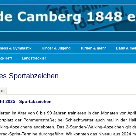
tness & Gymnastik
Kinder & Jugend
Turnen & mehr
Baby & me
g-Treff
Langstreckler
es Sportabzeichen
hen
ht 2025 - Sportabzeichen
sierten im Alter von 6 bis 99 Jahren trainieren in den Monaten von Ap
rtplatz der Pommernstraße; bei Schlechtwetter auch mal in der Hal
king-Abzeichens angeboten. Das 2-Stunden-Walking-Abzeichen gilt d
rrad-Sprint-Termine durchgeführt. Wir konnten das Niveau aus 2024 m