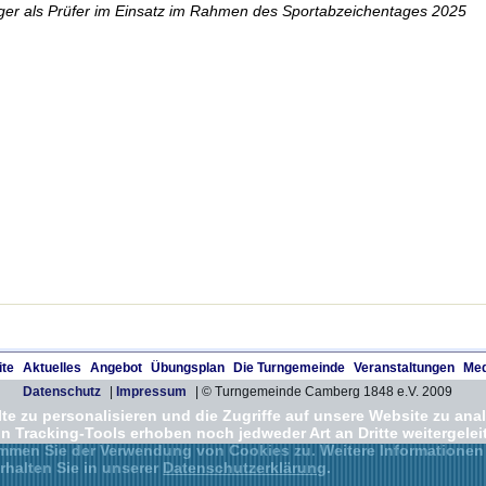
üger als Prüfer im Einsatz im Rahmen des Sportabzeichentages 2025
ite
Aktuelles
Angebot
Übungsplan
Die Turngemeinde
Veranstaltungen
Med
Datenschutz
|
Impressum
| © Turngemeinde Camberg 1848 e.V. 2009
e zu personalisieren und die Zugriffe auf unsere Website zu anal
Tracking-Tools erhoben noch jedweder Art an Dritte weitergeleit
immen Sie der Verwendung von Cookies zu. Weitere Informationen
rhalten Sie in unserer
Datenschutzerklärung
.