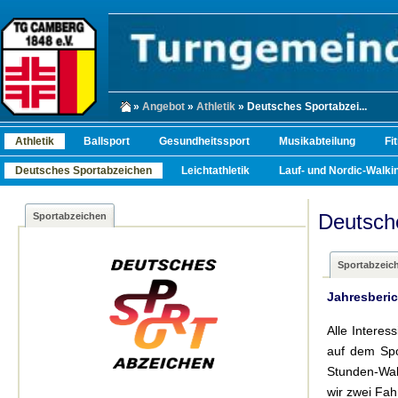
»
Angebot
»
Athletik
» Deutsches Sportabzei...
Athletik
Ballsport
Gesundheitssport
Musikabteilung
Fi
Deutsches Sportabzeichen
Leichtathletik
Lauf- und Nordic-Walkin
Deutsch
Sportabzeichen
Sportabzeic
Jahresberic
Alle Interes
auf dem Spo
Stunden-Wal
wir zwei Fah