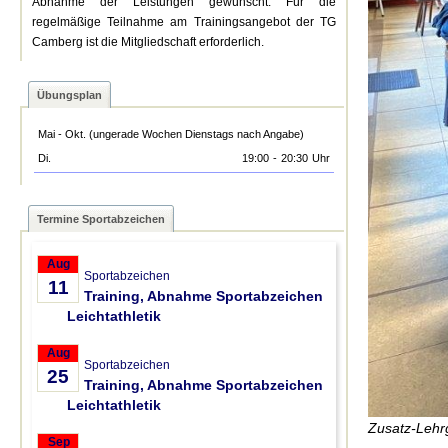
Abnahme der Leistungen gewünscht. Für die
regelmäßige Teilnahme am Trainingsangebot der TG
Camberg ist die Mitgliedschaft erforderlich.
Übungsplan
Mai - Okt. (ungerade Wochen Dienstags nach Angabe)
Di.
19:00
-
20:30
Uhr
Termine Sportabzeichen
Aug
Sportabzeichen
11
Training, Abnahme Sportabzeichen
Leichtathletik
Aug
Sportabzeichen
25
Training, Abnahme Sportabzeichen
Leichtathletik
Zusatz-Lehr
Sep