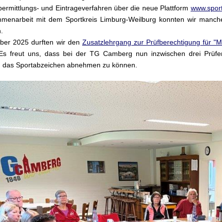
ermittlungs- und Eintrageverfahren über die neue Plattform
www.sport
menarbeit mit dem Sportkreis Limburg-Weilburg konnten wir manche
.
ber 2025 durften wir den
Zusatzlehrgang zur Prüfberechtigung für "
 Es freut uns, dass bei der TG Camberg nun inzwischen drei Prü
 das Sportabzeichen abnehmen zu können.