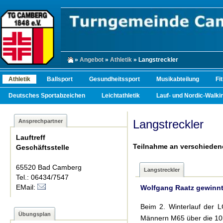
»
Angebot
»
Athletik
» Langstreckler
Athletik
Ballsport
Gesundheitssport
Musikabteilung
Fi
Deutsches Sportabzeichen
Leichtathletik
Lauf- und Nordic-Walkin
Langstreckler
Ansprechpartner
Lauftreff
Teilnahme an verschieden
Geschäftsstelle
65520 Bad Camberg
Langstreckler
Tel.: 06434/7547
EMail:
Wolfgang Raatz gewinnt
Beim 2. Winterlauf der 
Übungsplan
Männern M65 über die 10k