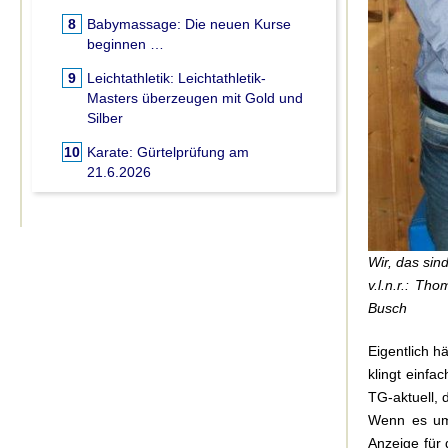
8
Babymassage:
Die neuen Kurse
beginnen …
9
Leichtathletik:
Leichtathletik-
Masters überzeugen mit Gold und
Silber
10
Karate:
Gürtelprüfung am
21.6.2026
Wir, das si
v.l.n.r.: Th
Busch
Eigentlich h
klingt einfa
TG-aktuell, 
Wenn es um 
Anzeige für 