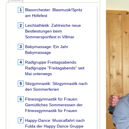
1
Blasorchester:
Blasmusik!Spritz
am Höfefest
2
Leichtathletik:
Zahlreiche neue
Bestleistungen beim
Sommersportfest in Villmar
3
Babymassage:
Ein Jahr
Babymassage
4
Radlgruppe Freitagsabends:
Radlgruppe "Freitagabends" seit
Mai unterwegs
5
Sitzgymnastik:
Sitzgymnastik nach
den Sommerferien
6
Fitnessgymnastik für Frauen:
Gemütliches Sommeressen der
Fitnessgymnastik für Frauen
7
Happy-Dance:
Musicalfahrt nach
Fulda der Happy Dance Gruppe