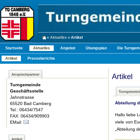
»
Aktuelles
» Artikel
Startseite
Aktuelles
Angebot
Übungsplan
Die Turngem
Artikel
Presseberichte
Artikel
Ansprechpartner
Turngemeinde
Geschäftsstelle
Turngemein
Jahnstrasse
Abteilung 
65520 Bad Camberg
Tel.: 06434/7547
Hallo liebe 
FAX: 06434/909903
viele von E
EMail:
„Abteilung d
Artikel