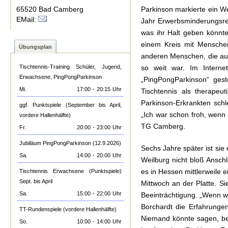
65520 Bad Camberg
Parkinson markierte ein We
EMail:
Jahr Erwerbsminderungsren
was ihr Halt geben könnte.
einem Kreis mit Menschen 
Übungsplan
anderen Menschen, die auc
Tischtennis-Training Schüler, Jugend,
so weit war. Im Interne
Erwachsene, PingPongParkinson
„PingPongParkinson“ gesto
Mi.
17:00
-
20:15
Uhr
Tischtennis als therape
Parkinson-Erkrankten schl
ggf. Punktspiele (September bis April,
„Ich war schon froh, wenn i
vordere Hallenhälfte)
TG Camberg.
Fr.
20:00
-
23:00
Uhr
Jubiläum PingPongParkinson (12.9.2026)
Sechs Jahre später ist sie
Sa.
14:00
-
20:00
Uhr
Weilburg nicht bloß Ansch
es in Hessen mittlerweile 
Tischtennis Erwachsene (Punktspiele)
Sept. bis April
Mittwoch an der Platte. Si
Sa.
15:00
-
22:00
Uhr
Beeinträchtigung. „Wenn wi
Borchardt die Erfahrungen,
TT-Rundenspiele (vordere Hallenhälfte)
Niemand könnte sagen, b
So.
10:00
-
14:00
Uhr