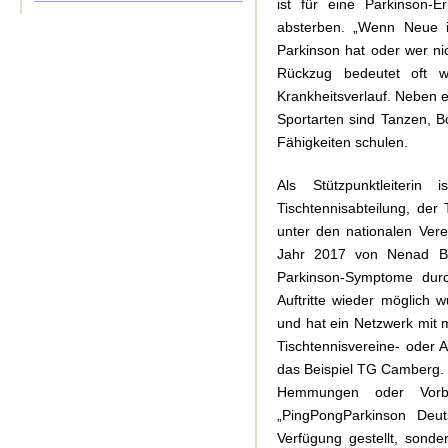
ist für eine Parkinson-E
absterben. „Wenn Neue 
Parkinson hat oder wer nic
Rückzug bedeutet oft w
Krankheitsverlauf. Neben 
Sportarten sind Tanzen, B
Fähigkeiten schulen.
Als Stützpunktleiteri
Tischtennisabteilung, de
unter den nationalen Ver
Jahr 2017 von Nenad Bac
Parkinson-Symptome durch
Auftritte wieder möglich 
und hat ein Netzwerk mit m
Tischtennisvereine- oder A
das Beispiel TG Camberg. „
Hemmungen oder Vorbeh
„PingPongParkinson Deu
Verfügung gestellt, sond