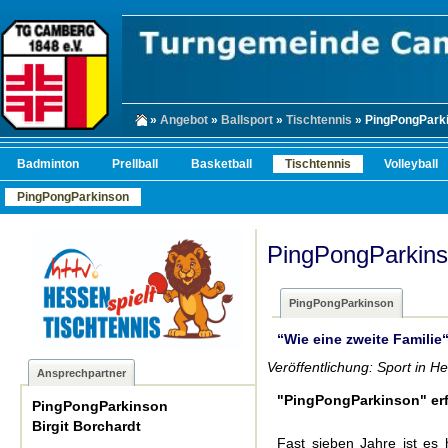
»
Angebot
»
Ballsport
»
Tischtennis
» PingPongPark
Badminton
Prellball
Basketball
Tischtennis
Volleyball
PingPongParkinson
PingPongParkin
PingPongParkinson
“Wie eine zweite Familie
Veröffentlichung: Sport in 
Ansprechpartner
"PingPongParkinson" erf
PingPongParkinson
Birgit Borchardt
Fast sieben Jahre ist es h