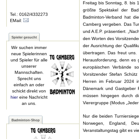
Freitag bis Sonntag, 8. bis
größte Spektakel der Bad
Tel.: 0162/4332273
Badminton-Verband hat die
EMail:
Camberg vergeben. Das Tur
und A.E.P. präsentiert. „Na
Spieler gesucht
den Worten des Vorsitzende
der Ausrichtung der Qualifi
Wir suchen immer
übertragen. Das freut uns.
neue Spielerinnen
und Spieler für alle
Herausforderung, denn es g
unserer
europäischen Verbände s
Mannschaften.
Vorsitzender Stefan Schü
Sprecht uns
Herren im Februar 2024 in
einfach an oder
Dänemark und Gastgeber P
schickt direkt von
müssen hingegen durch die 
hier
eine Nachricht
Vierergruppe (Modus „Jeder 
an uns.
Nur die beiden Turniersieg
Badminton-Shop
Norwegen, England, Deut
Veranstaltungstag gibt es vie