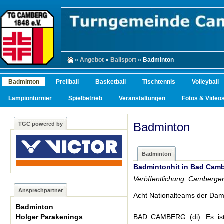
»
Angebot
»
Ballsport
» Badminton
Badminton
Prellball
Basketball
Tischtennis
Volleyball
Lampionturnier
Spielbetrieb
Veranstaltungen
Fotos & Video
Badminton
TGC powered by
Badminton
Badmintonhit in Bad Cam
Veröffentlichung: Camberger
Ansprechpartner
Acht Nationalteams der Dame
Badminton
Holger Parakenings
BAD CAMBERG (di). Es ist 