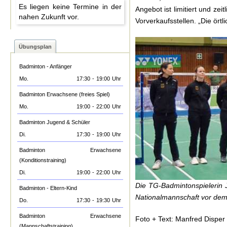
Es liegen keine Termine in der
Angebot ist limitiert und zei
nahen Zukunft vor.
Vorverkaufsstellen. „Die ör
Übungsplan
Badminton - Anfänger
Mo.
17:30
-
19:00
Uhr
Badminton Erwachsene (freies Spiel)
Mo.
19:00
-
22:00
Uhr
Badminton Jugend & Schüler
Di.
17:30
-
19:00
Uhr
Badminton Erwachsene
(Konditionstraining)
Di.
19:00
-
22:00
Uhr
Die TG-Badmintonspielerin
Badminton - Eltern-Kind
Nationalmannschaft vor dem
Do.
17:30
-
19:30
Uhr
Badminton Erwachsene
Foto + Text: Manfred Disper
(Mannschaftstraining)