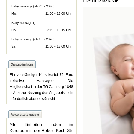
Elke Hulleman-Kilb
Babymassage (ab 20.7.2026)
Mo.
11:00
-
12:00
Uhr
Babymassage ()
Do.
12:15
-
13:15
Uhr
Babymassage (ab 18.7.2026)
Sa.
11:00
-
12:00
Uhr
Zusatzbeitrag
Ein vollständiger Kurs kostet 75 Euro
inklusive Massageöl. Die
Mitgliedschaft in der TG Camberg 1848
e.V. ist zur Nutzung des Angebots nicht
erforderlich aber gewünscht.
Veranstaltungsort
Alle Einheiten finden im
Kursraum in der Robert-Koch-Str.