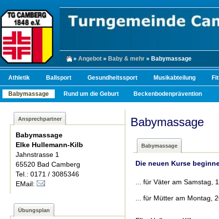
»
Angebot
»
Baby & mehr
» Babymassage
Athletik
Ballsport
Gesundheitssport
Musikabteilung
Fi
Babymassage
Rund um die Geburt
Beckenbodenprävention
Babymassage
Ansprechpartner
Babymassage
Elke Hullemann-Kilb
Babymassage
Jahnstrasse 1
Die neuen Kurse beginn
65520 Bad Camberg
Tel.: 0171 / 3085346
... für Väter am Samstag,
EMail:
... für Mütter am Montag, 
Übungsplan