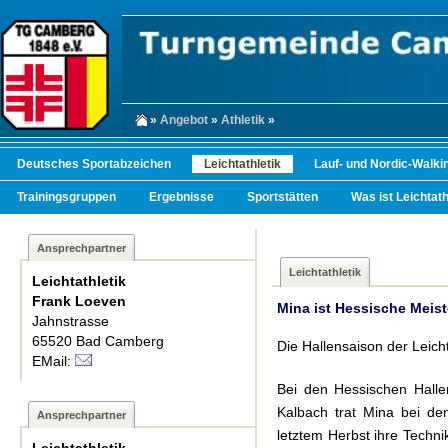
»
Angebot
»
Athletik
»
Deutsches Sportabzeichen
Leichtathletik
Lauf- und Nordic-Walkin
Trainingsgruppen
Ergebnisse
Sportstätten
Was ist Leichtath
Ansprechpartner
Leichtathletik
Leichtathletik
Frank Loeven
Mina ist Hessische Meis
Jahnstrasse
65520 Bad Camberg
Die Hallensaison der Leich
EMail:
Bei den Hessischen Hallen
Kalbach trat Mina bei den
Ansprechpartner
letztem Herbst ihre Techn