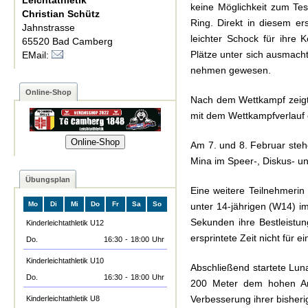
Leichtathletik
keine Möglichkeit zum Tes
Christian Schütz
Ring. Direkt in diesem er
Jahnstrasse
leichter Schock für ihre 
65520 Bad Camberg
Plätze unter sich ausmacht
EMail:
nehmen gewesen.
Online-Shop
Nach dem Wettkampf zeigte 
mit dem Wettkampfverlauf e
Online-Shop
Am 7. und 8. Februar stehe
Mina im Speer-, Diskus- 
Übungsplan
Eine weitere Teilnehmerin 
Mo
Di
Mi
Do
Fr
Sa
So
unter 14-jährigen (W14) im
Sekunden ihre Bestleistun
Kinderleichtathletik U12
ersprintete Zeit nicht für
Do.
16:30
-
18:00
Uhr
Kinderleichtathletik U10
Abschließend startete Lun
Do.
16:30
-
18:00
Uhr
200 Meter dem hohen Anf
Verbesserung ihrer bisher
Kinderleichtathletik U8