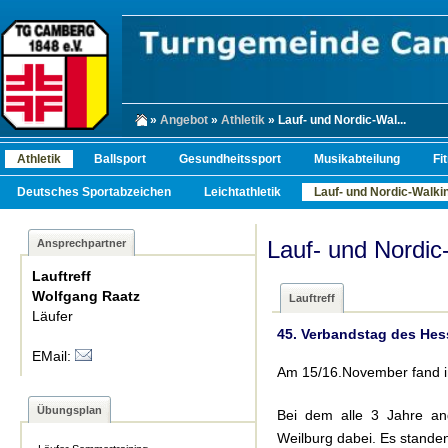
»
Angebot
»
Athletik
» Lauf- und Nordic-Wal...
Athletik
Ballsport
Gesundheitssport
Musikabteilung
Fi
Deutsches Sportabzeichen
Leichtathletik
Lauf- und Nordic-Walkin
Lauf- und Nordic
Ansprechpartner
Lauftreff
Wolfgang Raatz
Lauftreff
Läufer
45. Verbandstag des Hes
EMail:
Am 15/16.November fand in
Übungsplan
Bei dem alle 3 Jahre an
Weilburg dabei. Es stande