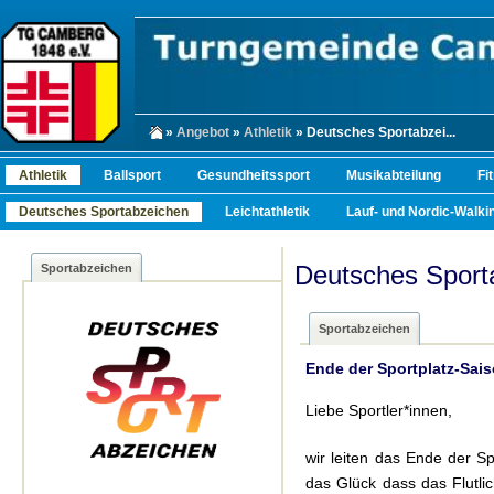
»
Angebot
»
Athletik
» Deutsches Sportabzei...
Athletik
Ballsport
Gesundheitssport
Musikabteilung
Fi
Deutsches Sportabzeichen
Leichtathletik
Lauf- und Nordic-Walkin
Deutsches Sport
Sportabzeichen
Sportabzeichen
Ende der Sportplatz-Sai
Liebe Sportler*innen,
wir leiten das Ende der Sp
das Glück dass das Flutlic