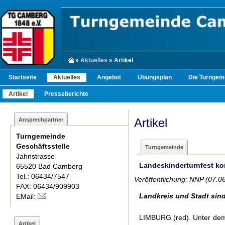
»
Aktuelles
» Artikel
Startseite
Aktuelles
Angebot
Übungsplan
Die Turngem
Artikel
Presseberichte
Artikel
Ansprechpartner
Turngemeinde
Geschäftsstelle
Turngemeinde
Jahnstrasse
Landeskinderturnfest k
65520 Bad Camberg
Tel.: 06434/7547
Veröffentlichung: NNP (07.0
FAX: 06434/909903
Landkreis und Stadt sind
EMail:
LIMBURG (red). Unter dem 
Artikel