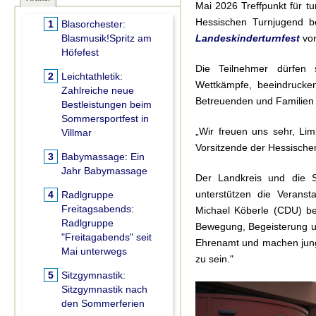
Mai 2026 Treffpunkt für t
Hessischen Turnjugend b
1
Blasorchester:
Blasmusik!Spritz am
Landeskinderturnfest
vo
Höfefest
Die Teilnehmer dürfen
2
Leichtathletik:
Wettkämpfe, beeindrucke
Zahlreiche neue
Betreuenden und Familien
Bestleistungen beim
Sommersportfest in
„Wir freuen uns sehr, Li
Villmar
Vorsitzende der Hessischen 
3
Babymassage:
Ein
Jahr Babymassage
Der Landkreis und die S
unterstützen die Veransta
4
Radlgruppe
Freitagsabends:
Michael Köberle (CDU) bet
Radlgruppe
Bewegung, Begeisterung u
"Freitagabends" seit
Ehrenamt und machen jungen
Mai unterwegs
zu sein."
5
Sitzgymnastik:
Sitzgymnastik nach
den Sommerferien