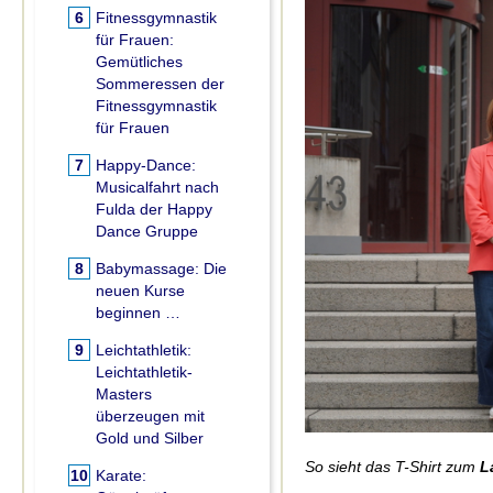
6
Fitnessgymnastik
für Frauen:
Gemütliches
Sommeressen der
Fitnessgymnastik
für Frauen
7
Happy-Dance:
Musicalfahrt nach
Fulda der Happy
Dance Gruppe
8
Babymassage:
Die
neuen Kurse
beginnen …
9
Leichtathletik:
Leichtathletik-
Masters
überzeugen mit
Gold und Silber
So sieht das T-Shirt zum
L
10
Karate: