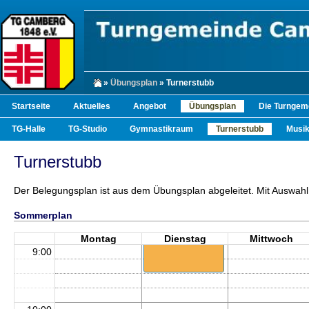
»
Übungsplan
» Turnerstubb
Startseite
Aktuelles
Angebot
Übungsplan
Die Turngem
TG-Halle
TG-Studio
Gymnastikraum
Turnerstubb
Musi
Turnerstubb
Der Belegungsplan ist aus dem Übungsplan abgeleitet. Mit Auswahl 
8:00
Sommerplan
8:30 - 9:30
Sitzgymnastik (ab
Montag
Dienstag
Mittwoch
11.8.2026)
9:00