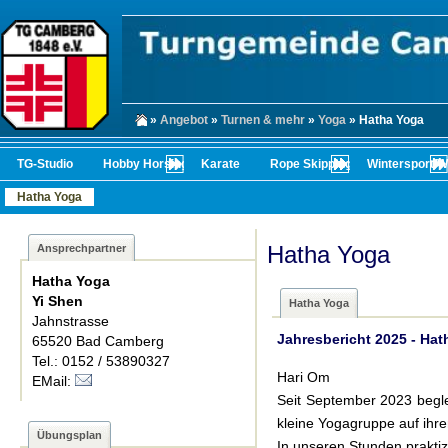
»
Angebot
»
Turnen & mehr
»
Yoga
» Hatha Yoga
TG-Studio
Hobby Horsing
Karate
Rope Skipping
Wintersport/
Hatha Yoga
Hatha Yoga
Ansprechpartner
Hatha Yoga
Yi Shen
Hatha Yoga
Jahnstrasse
Jahresbericht 2025 - Ha
65520 Bad Camberg
Tel.: 0152 / 53890327
Hari Om
EMail:
Seit September 2023 begle
kleine Yogagruppe auf ih
Übungsplan
In unseren Stunden praktiz