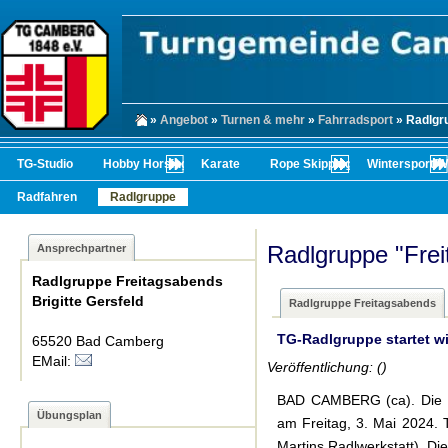
»
Angebot
»
Turnen & mehr
»
Fahrradsport
» Radlgru
TG-Studio
Hobby Horsing
Karate
Rope Skipping
Wintersport/
Radfahren
Radlgruppe
Radlgruppe "Fre
Ansprechpartner
Radlgruppe Freitagsabends
Brigitte Gersfeld
Radlgruppe Freitagsabends
TG-Radlgruppe startet w
65520 Bad Camberg
EMail:
Veröffentlichung: ()
BAD CAMBERG (ca). Die F
Übungsplan
am Freitag, 3. Mai 2024. 
Martins Radlwerkstatt). Die