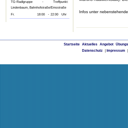
TG-Radlgruppe - Treffpunkt:
Lindenbaum, Bahnhofstraße/Emsstraße
Infos unter nebenstehende
Fr.
18:00
-
22:00
Uhr
Startseite
Aktuelles
Angebot
Übungs
Datenschutz
|
Impressum