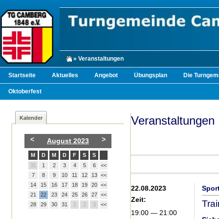
» Veranstaltungen
Startseite
Aktuelles
Angebot
Übungsplan
Die Turngem
Oktoberfest
Veranstaltungen
Kalender
<
>
August 2023
M
D
M
D
F
S
S
31
1
2
3
4
5
6
<<
7
8
9
10
11
12
13
<<
14
15
16
17
18
19
20
<<
22.08.2023
Sport
21
22
23
24
25
26
27
<<
Zeit:
Trai
28
29
30
31
1
2
3
<<
19:00 — 21:00