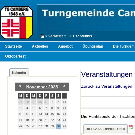
»
Veranstalt...
» Tischtennis
Startseite
Aktuelles
Angebot
Übungsplan
Die Turngem
Oktoberfest
Veranstaltungen
Kalender
<
>
Zurück zu Veranstaltungen
November 2025
M
D
M
D
F
S
S
27
28
29
30
31
1
2
<<
3
4
5
6
7
8
9
<<
10
11
12
13
14
15
16
<<
Die Punktspiele der Tischten
17
18
19
20
21
22
23
<<
24
25
26
27
28
29
30
<<
30.11.2025 - 09:00 - 13:00