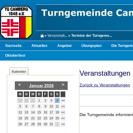
»
Veranstalt...
» Termine der Turngeme...
Startseite
Aktuelles
Angebot
Übungsplan
Die Turngem
Oktoberfest
Veranstaltungen
Kalender
<
>
Zurück zu Veranstaltungen
Januar 2026
M
D
M
D
F
S
S
29
30
31
1
2
3
4
<<
5
6
7
8
9
10
11
<<
12
13
14
15
16
17
18
<<
Die Turngemeinde informiert
19
20
21
22
23
24
25
<<
26
27
28
29
30
31
1
<<