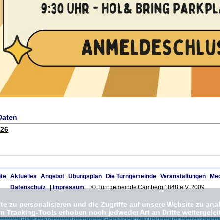
Daten
026
ite
Aktuelles
Angebot
Übungsplan
Die Turngemeinde
Veranstaltungen
Med
Datenschutz
|
Impressum
| © Turngemeinde Camberg 1848 e.V. 2009
e zu personalisieren und die Zugriffe auf unsere Website zu anal
Tracking-Tools erhoben noch jedweder Art an Dritte weitergeleit