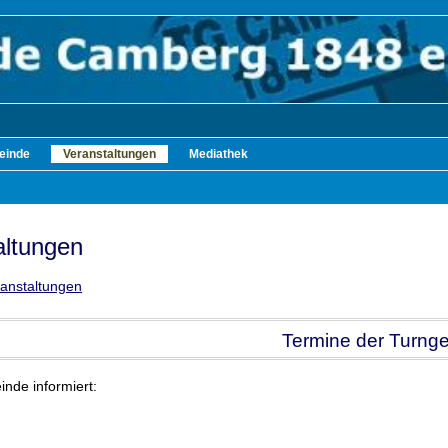
einde
Veranstaltungen
Mediathek
altungen
ranstaltungen
Termine der Turng
nde informiert: