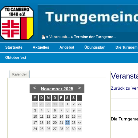
»
Veranstalt...
» Termine der Turngeme...
Startseite
Aktuelles
Angebot
Übungsplan
Die Turngem
Oktoberfest
Veranst
Kalender
<
>
Zurück zu Ve
November 2025
M
D
M
D
F
S
S
27
28
29
30
31
1
2
<<
3
4
5
6
7
8
9
<<
10
11
12
13
14
15
16
<<
Die Turngemei
17
18
19
20
21
22
23
<<
24
25
26
27
28
29
30
<<