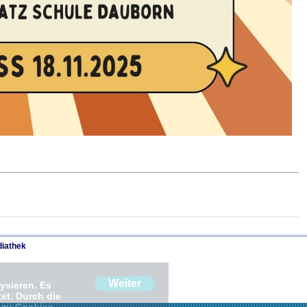
iathek
Weiter
ysieren. Es
et. Durch die