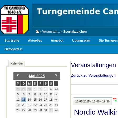
»
Veranstalt...
» Sportabzeichen
Startseite
Aktuelles
Angebot
Übungsplan
Die Turngem
Oktoberfest
Veranstaltungen
Kalender
<
>
Zurück zu Veranstaltungen
Mai 2025
M
D
M
D
F
S
S
28
29
30
1
2
3
4
<<
5
6
7
8
9
10
11
<<
12
13
14
15
16
17
18
<<
13.05.2025 - 18:00 - 19:30
19
20
21
22
23
24
25
<<
Nordic Walki
26
27
28
29
30
31
1
<<