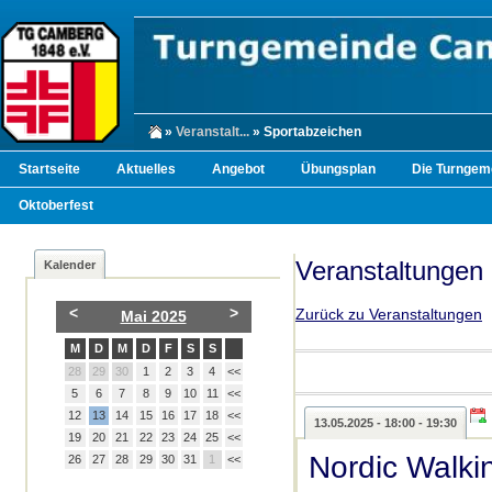
»
Veranstalt...
» Sportabzeichen
Startseite
Aktuelles
Angebot
Übungsplan
Die Turngem
Oktoberfest
Veranstaltungen
Kalender
<
>
Zurück zu Veranstaltungen
Mai 2025
M
D
M
D
F
S
S
28
29
30
1
2
3
4
<<
5
6
7
8
9
10
11
<<
12
13
14
15
16
17
18
<<
13.05.2025 - 18:00 - 19:30
19
20
21
22
23
24
25
<<
Nordic Walki
26
27
28
29
30
31
1
<<