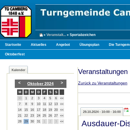
»
Veranstalt...
» Sportabzeichen
Startseite
Aktuelles
Angebot
Übungsplan
Die Turngem
Oktoberfest
Veranstaltungen
Kalender
<
>
Zurück zu Veranstaltungen
Oktober 2024
M
D
M
D
F
S
S
30
1
2
3
4
5
6
<<
7
8
9
10
11
12
13
<<
14
15
16
17
18
19
20
<<
29.10.2024 - 10:00 - 16:00
21
22
23
24
25
26
27
<<
Ausdauer-Dis
28
29
30
31
1
2
3
<<