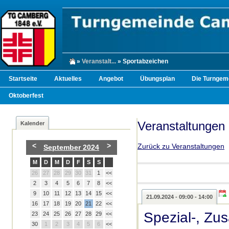
»
Veranstalt...
» Sportabzeichen
Startseite
Aktuelles
Angebot
Übungsplan
Die Turngem
Oktoberfest
Veranstaltungen
Kalender
<
>
Zurück zu Veranstaltungen
September 2024
M
D
M
D
F
S
S
26
27
28
29
30
31
1
<<
2
3
4
5
6
7
8
<<
9
10
11
12
13
14
15
<<
21.09.2024 - 09:00 - 14:00
16
17
18
19
20
21
22
<<
Spezial-, Zu
23
24
25
26
27
28
29
<<
30
1
2
3
4
5
6
<<