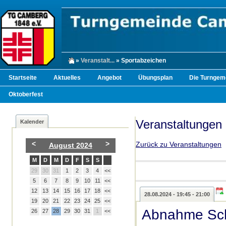
»
Veranstalt...
» Sportabzeichen
Startseite
Aktuelles
Angebot
Übungsplan
Die Turngem
Oktoberfest
Veranstaltungen
Kalender
<
>
Zurück zu Veranstaltungen
August 2024
M
D
M
D
F
S
S
29
30
31
1
2
3
4
<<
5
6
7
8
9
10
11
<<
12
13
14
15
16
17
18
<<
28.08.2024 - 19:45 - 21:00
19
20
21
22
23
24
25
<<
Abnahme Sch
26
27
28
29
30
31
1
<<