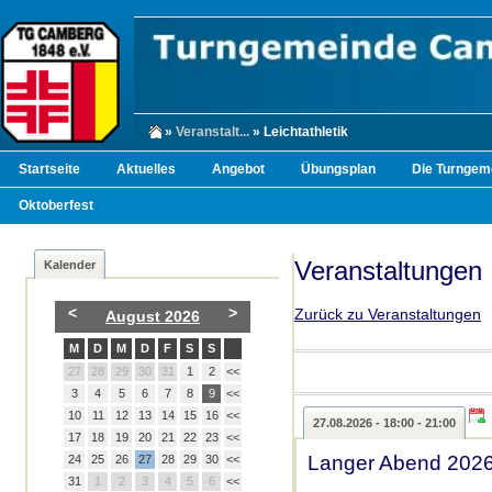
»
Veranstalt...
» Leichtathletik
Startseite
Aktuelles
Angebot
Übungsplan
Die Turngem
Oktoberfest
Veranstaltungen
Kalender
<
>
Zurück zu Veranstaltungen
August 2026
M
D
M
D
F
S
S
27
28
29
30
31
1
2
<<
3
4
5
6
7
8
9
<<
10
11
12
13
14
15
16
<<
27.08.2026 - 18:00 - 21:00
17
18
19
20
21
22
23
<<
Langer Abend 2026
24
25
26
27
28
29
30
<<
31
1
2
3
4
5
6
<<