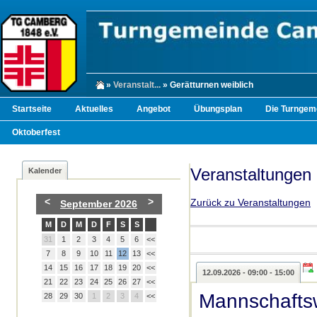
»
Veranstalt...
» Gerätturnen weiblich
Startseite
Aktuelles
Angebot
Übungsplan
Die Turngem
Oktoberfest
Veranstaltungen
Kalender
<
>
Zurück zu Veranstaltungen
September 2026
M
D
M
D
F
S
S
31
1
2
3
4
5
6
<<
7
8
9
10
11
12
13
<<
14
15
16
17
18
19
20
<<
12.09.2026 - 09:00 - 15:00
21
22
23
24
25
26
27
<<
Mannschafts
28
29
30
1
2
3
4
<<