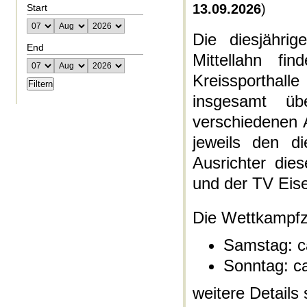
13.09.2026
)
Start
Die diesjähri
End
Mittellahn f
Kreissporthall
insgesamt üb
verschiedenen 
jeweils den d
Ausrichter di
und der TV Eis
Die Wettkampfze
Samstag: ca
Sonntag: ca
weitere Details