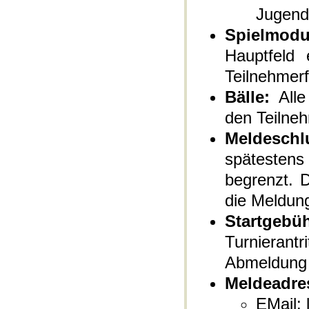
Jugendl
Spielmodu
Hauptfeld
Teilnehmer
Bälle:
Alle
den Teilneh
Meldeschl
spätesten
begrenzt. 
die Meldung
Startgebüh
Turnieran
Abmeldung (
Meldeadre
EMail: