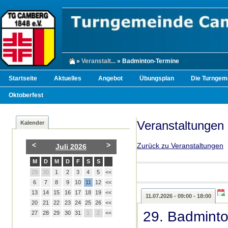
»
Veranstalt...
» Badminton-Termine
Startseite
Aktuelles
Angebot
Übungsplan
Die Turngem
Oktoberfest
Veranstaltungen
Kalender
<
>
Zurück zu Veranstaltungen
Juli 2026
M
D
M
D
F
S
S
29
30
1
2
3
4
5
<<
6
7
8
9
10
11
12
<<
13
14
15
16
17
18
19
<<
11.07.2026 - 09:00 - 18:00
20
21
22
23
24
25
26
<<
29. Badmint
27
28
29
30
31
1
2
<<