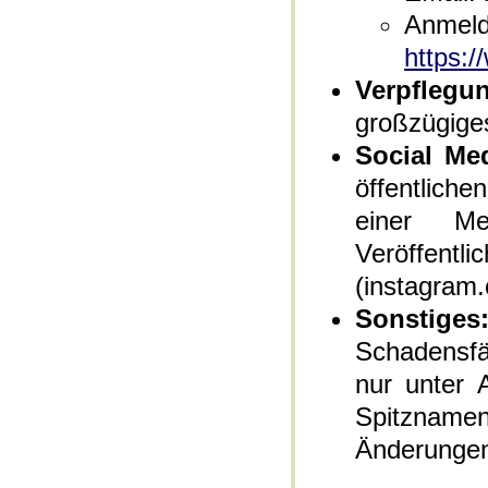
Anm
https:
Verpflegu
großzügiges
Social Med
öffentliche
einer Me
Veröf
(instagram
Sonstiges
Schadensfä
nur unter 
Spitzname
Änderungen 