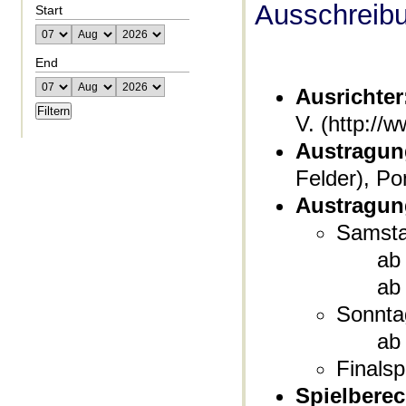
Ausschreib
Start
End
Ausrichter
V. (http:/
Austragun
Felder), P
Austragun
Samstag
ab
ab
Sonntag
ab
Finalsp
Spielberec